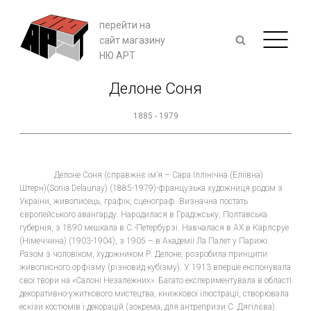
перейти на
сайт магазину
НЮ АРТ
Делоне Соня
1885 - 1979
Делоне Соня (справжнє ім’я – Сара Іллінічна (Еліївна)
Штерн)(Sonia Delaunay) (1885-1979)-французька художниця родом з
України, живописець, графік, сценограф. Визначна постать
європейського авангарду. Народилася в Градіжську, Полтавська
губернія, з 1890 мешкала в С.-Петербурзі. Навчалася в АХ в Карлсруе
(Німеччина) (1903-1904), з 1905 – в Академії Ла Палет у Парижі.
Разом з чоловіком, художником Р. Делоне, розробила принципи
живописного орфізму (різновид кубізму). У 1913 вперше експонувала
свої твори на «Салоні Незалежних». Багато експериментувала в області
декоративно-ужиткового мистецтва, книжкової ілюстрації, створювала
ескізи костюмів і декорацій (зокрема, для антрепризи С. Дягілєва).