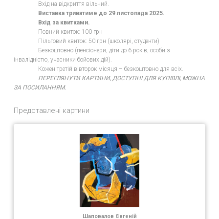
Вхід на відкриття вільний.
Виставка триватиме до 29 листопада 2025.
Вхід за квитками.
Повний квиток: 100 грн
Пільговий квиток: 50 грн (школярі, студенти)
Безкоштовно (пенсіонери, діти до 6 років, особи з
інвалідністю, учасники бойових дій).
Кожен третій вівторок місяця – безкоштовно для всіх.
ПЕРЕГЛЯНУТИ КАРТИНИ, ДОСТУПНІ ДЛЯ КУПІВЛІ, МОЖНА
ЗА ПОСИЛАННЯМ.
Представлені картини
Шаповалов Євгеній