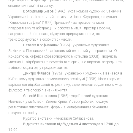
перетворювати простір – робити його відчутним, емоційно насиченим,
сповненим памʼяті та сенсу.
Володимир Бизов
(1946) - український художник. Закінчив
Український поліграфічний інститут ім. Івана Федорова, факультет
"Книжкова графіка" (1977). Тривалий час працює на межі
гіперреалізму та абстракції. У роботах митця - простір і форма,
напруження й рівновага, відлуння природних форм, які
трансформуються в особисті символи.
Наталія Корф-Іванюк
(1985) - українська художниця.
Закінчила Полтавський національний технічний університет ім. Ю.
Кондратюка, кафедра образотворчого мистецтва (2008). Творчість
мисткині - відображення почуттів та енергій, що вирують всередині та
змінюють одна одну продовж життя.
Дмитро Філатов
(1976) - український художник. Навчався в
Київському художньо-промисловому технікумі (1998). Його творчість
варіюється від абстракції до реалізму, адже мистецтво для нього — це
філософія та спосіб пізнання життя.
Євгеній Шаповалов
(1986) - український художник.
Навчався у майстерні Євгена Кріпа. У своїх роботах поєднує
реалістичну пластичність форми з метафізичним баченням
предметного світу.
Куратор виставки –Анастасія Сейтасанова.
Відкриття виставки відбудеться 4 листопада з 17:00 до
19:00.