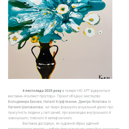
4 листопада 2025 року
в галереї НЮ АРТ відкриється
виставка «Контекст простору». Проєкт обʼєднує мистецтво
Володимира Бизова
,
Наталії Корф-Іванюк
,
Дмитра Філатова
та
Євгенія Шаповалова
, чиї твори формують візуальний діалог про
присутність людини у світі речей, про взаємодію внутрішнього й
зовнішнього, тілесного й метафізичного.
Виставка досліджує, як художній образ здатний