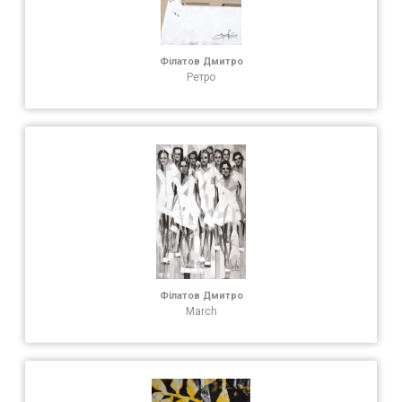
Філатов Дмитро
Ретро
Філатов Дмитро
March