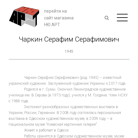
перейти на
сайт магазина
НЮ АРТ
Чаркин Серафим Серафимович
1945
Чаркин Серафим Серафимович (род. 1945) – известный
украинский художник. Заслуженный художник Украины з 2017 года.
Родился в г. Сумы. Окончил Ленинградское художественное
училище им. В.Серова (в 1973 году), учился у М. Голдина. Член НСХУ
с 1988 года.
Экспонент разнообразных художественных выставок в
Украине, России, Германии. В 2008 году состоялась персональная
выставка в Одесском художественном музее, в 2009 году – в
Национальном музее "Киевская картинная галерея".
Живёт и работает в Одессе.
Работы хранятся в Одесском художественном музее, музее