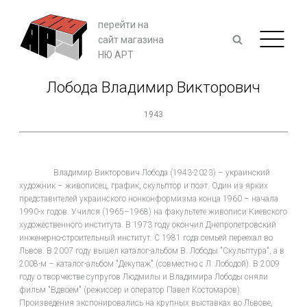
перейти на
сайт магазина
НЮ АРТ
Лобода Владимир Викторович
1943
Владимир Викторович Лобода (1943-2023) – украинский
художник – живописец, график, скульптор и поэт. Один из ярких
представителей украинского нонконформизма конца 1960 – начала
1990-х годов. Учился (1965–1968) на факультете живописи Киевского
художественного института. В 1973 году окончил Днепропетровский
инженерно-строительный институт. С 1981 года семьей переехал во
Львов. В 2007 году вышел каталог-альбом В. Лободы "Скульптура", а в
2008-м – каталог-альбом "Декупаж" (совместно с Л. Лободой). В 2009
году о творчестве супругов Людмилы и Владимира Лободы сняли
фильм "Вдвоем" (режиссер и оператор Павел Костомаров).
Произведения экспонировались на крупных выставках во Львове,