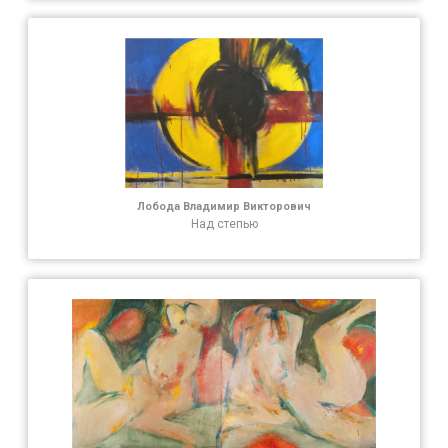
Лобода Владимир Викторович
Над степью