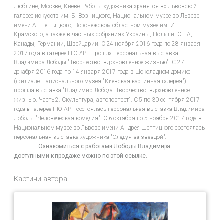
Люблине, Москве, Киеве. Работы художника хранятся во Львовской
галерее искусств им. Б. Возницкого, Национальном музее во Львове
имени А. Шептицкого, Воронежском областном музее им. И.
Крамского, а также в частных собраниях Украины, Польши, США,
Канады, Германии, Швейцарии. С 24 ноября 2016 года по 28 января
2017 года в галерее НЮ АРТ прошла персональная выставка
Владимира Лободы "Творчество, вдохновленное жизнью". С 27
декабря 2016 года по 14 января 2017 года в Шоколадном домике
(филиале Национального музея "Киевская картинная галерея")
прошла выставка "Владимир Лобода. Творчество, вдохновленное
жизнью. Часть 2. Скульптура, автопортрет". С 5 по 30 сентября 2017
года в галерее НЮ АРТ состоялась персональная выставка Владимира
Лободы "Человеческая комедия". С 6 октября по 5 ноября 2017 года в
Национальном музее во Львове имени Андрея Шептицкого состоялась
персональная выставка художника "Следуя за звездой".
Ознакомиться с работами Лободы Владимира
доступными к продаже можно по этой ссылке.
Картини автора